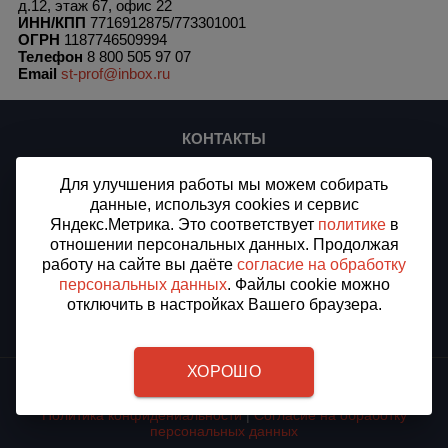
д.12, этаж 67, офис 22
ИНН/КПП
7716912875/773301001
ОГРН
1187746509994
Телефон
8 800 505 97 07
Email
st-prof@inbox.ru
КОНТАКТЫ
ООО «СТ-ПЛЮС»
Для улучшения работы мы можем собирать
ИНН/КПП 7716912875/773301001
данные, используя cookies и сервис
ОГРН 1187746509994
Яндекс.Метрика. Это соответствует
политике
в
Доставка в Переславль-Залесский, Ярославская область
отношении персональных данных. Продолжая
Все города доставки
работу на сайте вы даёте
согласие на обработку
персональных данных
. Файлы cookie можно
Тел.:
8 (800) 505-97-07
E-mail:
st-prof@inbox.ru
отключить в настройках Вашего браузера.
ХОРОШО
2012 - 2026 © «СТПРОФ» - Защитные отбойники для стен в
Переславль-Залесском
Политика конфидениальности
|
Согласие на обработку
персональных данных