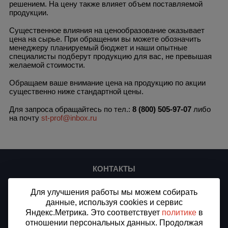
решением. На цену также влияет объем поставляемой
продукции.
Существенное влияния на ценообразование оказывает
цена на сырье. При обращении вы можете обозначить
менеджеру планируемый бюджет и наши опытные
специалисты подберут продукцию для вас, не превышая
желаемой стоимости.
Обращаем ваше внимание цена на продукцию по акции
существенно ниже стандартной цены.
Для запроса обращайтесь по тел.:
8 (800) 505-97-07
либо
на почту
st-prof@inbox.ru
КОНТАКТЫ
ООО «СТ-ПЛЮС»
Для улучшения работы мы можем собирать
ИНН/КПП 7716912875/773301001
данные, используя cookies и сервис
ОГРН 1187746509994
Яндекс.Метрика. Это соответствует
политике
в
Доставка в Переславль-Залесский, Ярославская область
отношении персональных данных. Продолжая
Все города доставки